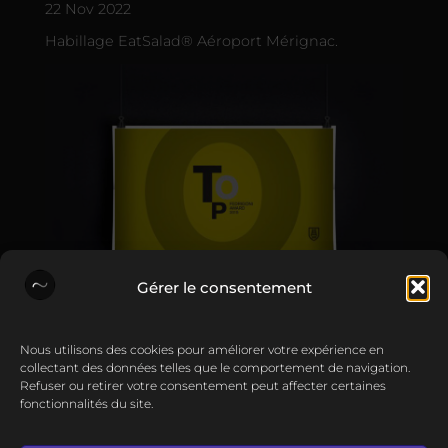
22 Nov 2022
Habillage EatSalad® Aéroport Mérignac.
Gérer le consentement
Põle Print
•
Nous utilisons des cookies pour améliorer votre expérience en
06 Jan 2016
collectant des données telles que le comportement de navigation.
Refuser ou retirer votre consentement peut affecter certaines
Sõcreativ sélectionné au Fedrigoni Top Awards.
fonctionnalités du site.
Actualités
Contact