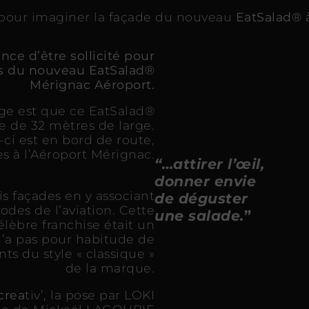
ité pour imaginer la façade du nouveau
EatSalad® à
nce d’être sollicité pour
es du nouveau EatSalad®
Mérignac Aéroport.
age est que ce EatSalad®
e de 32 mètres de large.
-ci est en bord de route,
ès à l’Aéroport Mérignac.
“…attirer l’œil,
donner envie
s façades en y associant
de déguster
odes de l’aviation. Cette
une salade.
”
élèbre franchise était un
n’a pas pour habitude de
nts du style « classique »
de la marque.
crea
tiv’, la pose par LOKI