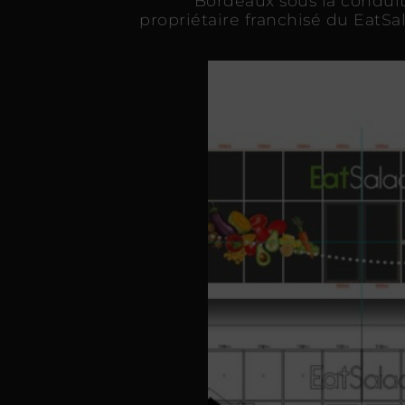
Bordeaux sous la condu
propriétaire franchisé du EatS