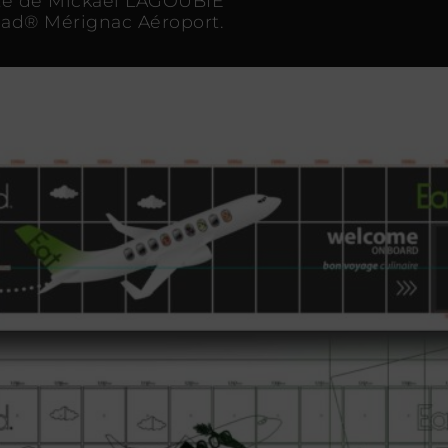
ite de Mickaël LAGOUBIE
alad® Mérignac Aéroport.