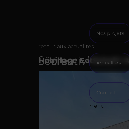
Skip
to
content
Nos projets
retour aux actualités
Habillage EatSalad® 
Actualités
Contact
Menu