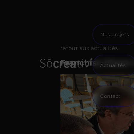
Skip
to
content
Nos projets
retour aux actualités
Franchise Khaan 
Actualités
Contact
Menu