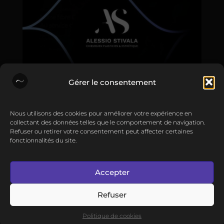
Gérer le consentement
Põle Web
Nous utilisons des cookies pour améliorer votre expérience en
•
collectant des données telles que le comportement de navigation.
Refuser ou retirer votre consentement peut affecter certaines
19 Fév 2025
fonctionnalités du site.
Création du site Internet du Dr. Stivala.
Accepter
Actualités
Contact
Refuser
Création site Internet à
Bordeaux
Création site
Internet à
Mérignac
Création site Internet à
Politique de cookies
Libourne
Création site Internet à
Arcachon