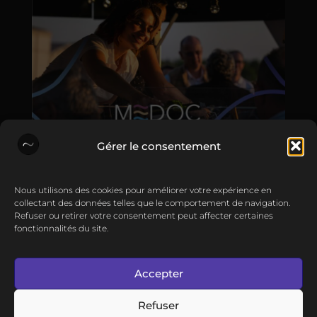
Gérer le consentement
Põle Web
•
Nous utilisons des cookies pour améliorer votre expérience en
collectant des données telles que le comportement de navigation.
17 Août 2022
Refuser ou retirer votre consentement peut affecter certaines
fonctionnalités du site.
Création du site Internet pour l'AOC Médoc |
Haut-Médoc.
Accepter
Actualités
Contact
Refuser